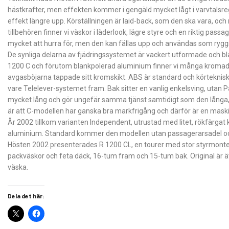
hästkrafter, men effekten kommer i gengäld mycket lågt i varvtalsre
effekt längre upp. Körställningen är laid-back, som den ska vara, o
tillbehören finner vi väskor i läderlook, lägre styre och en riktig pass
mycket att hurra för, men den kan fällas upp och användas som rygg
De synliga delarna av fjädringssystemet är vackert utformade och b
1200 C och förutom blankpolerad aluminium finner vi många kromade d
avgasböjarna tappade sitt kromskikt. ABS är standard och körteknis
vare Telelever-systemet fram. Bak sitter en vanlig enkelsving, uta
mycket lång och gör ungefär samma tjänst samtidigt som den långa, 
är att C-modellen har ganska bra markfrigång och därför är en maski
År 2002 tillkom varianten Independent, utrustad med litet, rökfärgat k
aluminium. Standard kommer den modellen utan passagerarsadel och 
Hösten 2002 presenterades R 1200 CL, en tourer med stor styrmonter
packväskor och feta däck, 16-tum fram och 15-tum bak. Original är ä
väska.
Dela det här: