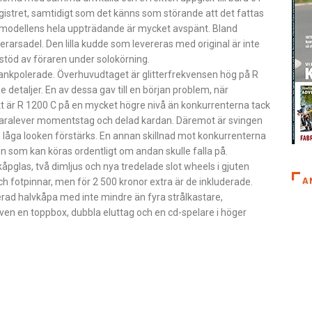
gistret, samtidigt som det känns som störande att det fattas
ch modellens hela uppträdande är mycket avspänt. Bland
agerarsadel. Den lilla kudde som levereras med original är inte
stöd av föraren under solokörning.
lankpolerade. Överhuvudtaget är glitterfrekvensen hög på R
etaljer. En av dessa gav till en början problem, när
kt är R 1200 C på en mycket högre nivå än konkurrenterna tack
n Paralever momentstag och delad kardan. Däremot är svingen
låga looken förstärks. En annan skillnad mot konkurrenterna
n som kan köras ordentligt om andan skulle falla på.
åpglas, två dimljus och nya tredelade slot wheels i gjuten
A
fotpinnar, men för 2 500 kronor extra är de inkluderade.
ad halvkåpa med inte mindre än fyra strålkastare,
ven en toppbox, dubbla eluttag och en cd-spelare i höger