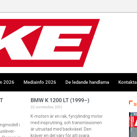
en 2026
Mediainfo 2026
De ledande handlarna
Kontakta
T
BMW K 1200 LT (1999–)
S
22 november, 2011
K-motorn är en rak, fyrcylindrig motor
med insprutning, och transmissionen
ingmodell i
är utrustad med backväxel. Den
uolever-
kräver en del varv för att svara