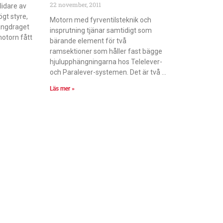
22 november, 2011
lidare av
ögt styre,
Motorn med fyrventilsteknik och
långdraget
insprutning tjänar samtidigt som
otorn fått
bärande element för två
ramsektioner som håller fast bägge
hjulupphängningarna hos Telelever-
och Paralever-systemen. Det är två
Läs mer »