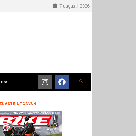
7 augusti, 2026
 oss
ENASTE UTGÅVAN