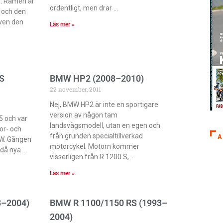
g. Ramen är
ordentligt, men drar
 och den
även den
Läs mer »
S
BMW HP2 (2008–2010)
22 november, 2011
Nej, BMW HP2 är inte en sportigare
version av någon tam
 och var
landsvägsmodell, utan en egen och
or- och
från grunden specialtillverkad
A
MW. Gången
motorcykel. Motorn kommer
 då nya
visserligen från R 1200 S,
Läs mer »
8–2004)
BMW R 1100/1150 RS (1993–
2004)