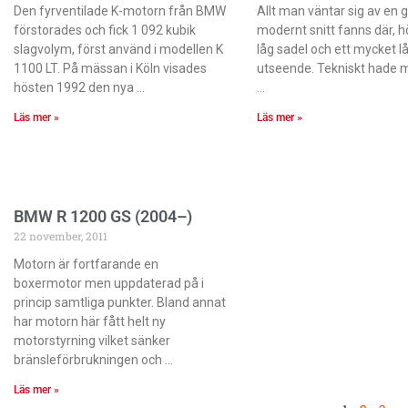
Den fyrventilade K-motorn från BMW
Allt man väntar sig av en g
förstorades och fick 1 092 kubik
modernt snitt fanns där, h
slagvolym, först använd i modellen K
låg sadel och ett mycket 
1100 LT. På mässan i Köln visades
utseende. Tekniskt hade m
hösten 1992 den nya
Läs mer »
Läs mer »
BMW R 1200 GS (2004–)
22 november, 2011
Motorn är fortfarande en
boxermotor men uppdaterad på i
princip samtliga punkter. Bland annat
har motorn här fått helt ny
motorstyrning vilket sänker
bränsleförbrukningen och
Läs mer »