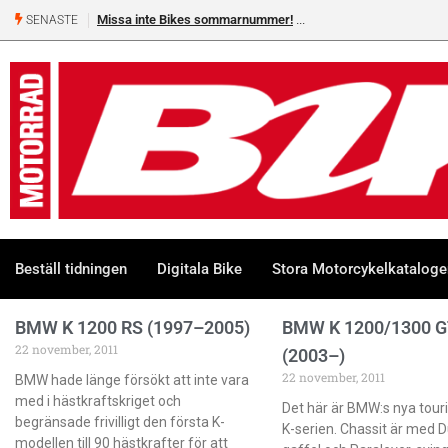
Missa inte Bikes sommarnummer!
SENASTE
Beställ tidningen
Digitala Bike
Stora Motorcykelkatalog
BMW K 1200 RS (1997–2005)
BMW K 1200/1300 G
22 november, 2011
(2003–)
22 november, 2011
BMW hade länge försökt att inte vara
med i hästkraftskriget och
Det här är BMW:s nya tour
begränsade frivilligt den första K-
K-serien. Chassit är med D
modellen till 90 hästkrafter för att