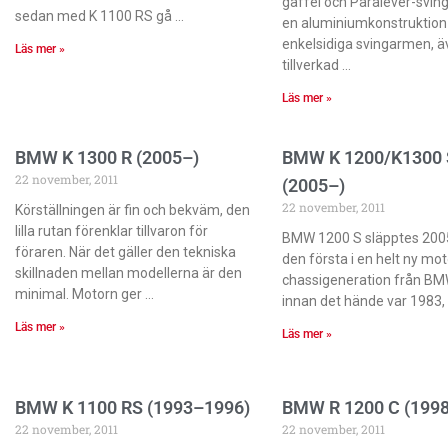
gaffel och Paralever-svin
sedan med K 1100 RS gå
en aluminiumkonstruktion
enkelsidiga svingarmen, 
Läs mer »
tillverkad
Läs mer »
BMW K 1300 R (2005–)
BMW K 1200/K1300 
22 november, 2011
(2005–)
22 november, 2011
Körställningen är fin och bekväm, den
lilla rutan förenklar tillvaron för
BMW 1200 S släpptes 2005
föraren. När det gäller den tekniska
den första i en helt ny mot
skillnaden mellan modellerna är den
chassigeneration från B
minimal. Motorn ger
innan det hände var 1983,
Läs mer »
Läs mer »
BMW K 1100 RS (1993–1996)
BMW R 1200 C (199
22 november, 2011
22 november, 2011