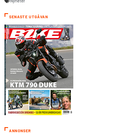
Nyheter
SENASTE UTGÅVAN
ANNONSER