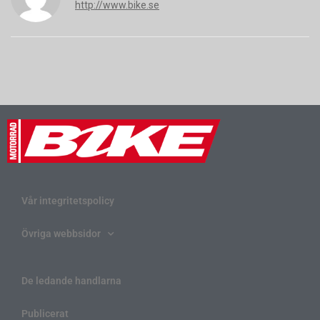
http://www.bike.se
Vår integritetspolicy
Övriga webbsidor
De ledande handlarna
Publicerat