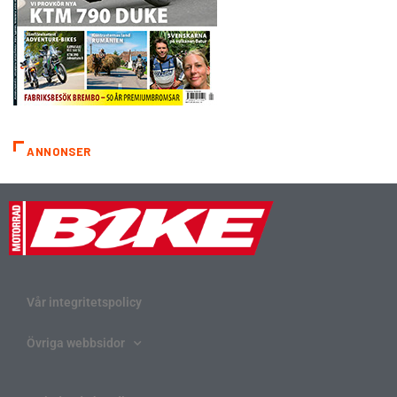
ANNONSER
Vår integritetspolicy
Övriga webbsidor