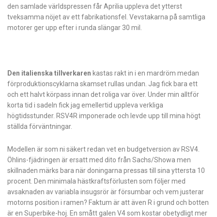
den samlade världspressen får Aprilia uppleva det ytterst
tveksamma nöjet av ett fabrikationsfel. Vevstakarna på samtliga
motorer ger upp efter i runda slängar 30 mil.
Den italienska tillverkaren
kastas rakt in i en mardröm medan
förproduktionscyklarna skamset rullas undan. Jag fick bara ett
och ett halvt körpass innan det roliga var över. Under min alltför
korta tid i sadeln fick jag emellertid uppleva verkliga
högtidsstunder. RSV4R imponerade och levde upp till mina högt
ställda förväntningar.
Modellen är som ni säkert redan vet en budgetversion av RSV4.
Öhlins-fjädringen är ersatt med dito från Sachs/Showa men
skillnaden märks bara när doningarna pressas till sina yttersta 10
procent. Den minimala hästkraftsförlusten som följer med
avsaknaden av variabla insugsrör är försumbar och vem justerar
motorns position i ramen? Faktum är att även R i grund och botten
är en Superbike-hoj. En smått galen V4 som kostar obetydligt mer