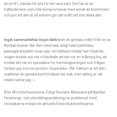
än en R1, nästan för bra för att vara sant. Det här är en
fullblodsracer som inte kompromissar med annat än komforten
och just att den är så extrem gör det svårt att inte älska den.
Inget sammanfattar hojen bättre
än de geniala orden från en av
Aprilias bossar. När den minimala, ärligt talat patetiska,
passagerarsadeln visas upp i ett bildspel uttalar han följande;
»ingen trodde oss när vi hävdade att det var en tvåsitsig hoj, de
trodde det var en specialare för homologiseringen och frågan
fördes upp som en protest i Superbike- VM. Faktum är att det i
realiteten är ganska komfortabelt där bak, men allting är väl
relativt antar jag…«
Åter till motorhaverierna. Enligt Romano Albesiano på Aprilias
forsknings- och utvecklingsavdelning rör problemet med
vevstakarna endast de aktuella förproduktionshojarna.