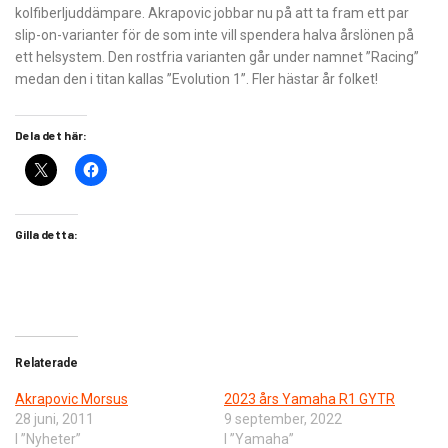
kolfiberljuddämpare. Akrapovic jobbar nu på att ta fram ett par
slip-on-varianter för de som inte vill spendera halva årslönen på
ett helsystem. Den rostfria varianten går under namnet ”Racing”
medan den i titan kallas ”Evolution 1”. Fler hästar år folket!
Dela det här:
Gilla detta:
Relaterade
Akrapovic Morsus
2023 års Yamaha R1 GYTR
28 juni, 2011
9 september, 2022
I ”Nyheter”
I ”Yamaha”