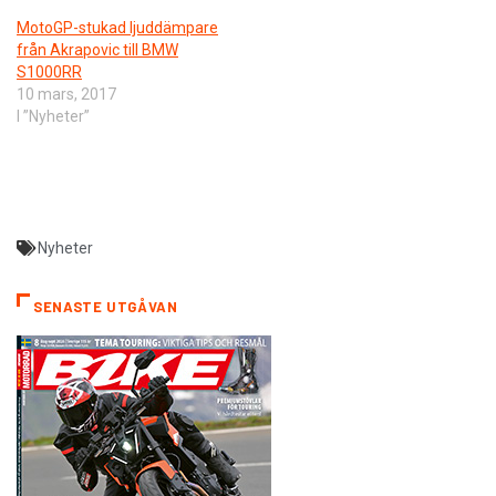
MotoGP-stukad ljuddämpare
från Akrapovic till BMW
S1000RR
10 mars, 2017
I ”Nyheter”
Nyheter
SENASTE UTGÅVAN