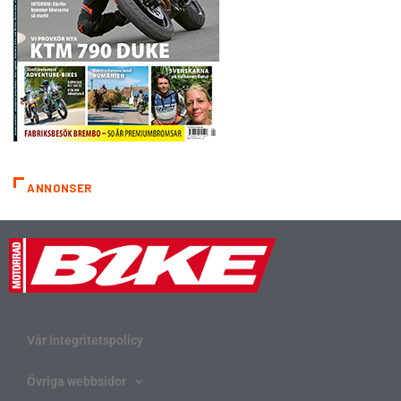
ANNONSER
Vår integritetspolicy
Övriga webbsidor