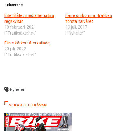
Relaterade
Inte tillåtet med alternativa
Färre omkomna i trafiken
regskyltar
första halvåret
10 februari, 2021
19 juli, 2017
I ”Trafiksäkerhet”
I ”Nyheter”
Färre körkort återkallade
20 juli, 2022
I ”Trafiksäkerhet”
Nyheter
SENASTE UTGÅVAN