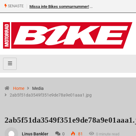
SENASTE
Missa inte Bikes sommarnummer!
Shelby Turner, klar för GGN
Home
Media
2ab5f51da3549f351e9de78a9e01aaa1.jpg
2ab5f51da3549f351e9de78a9e01aaa1.
Linus Bankler
0
81
0 minute read