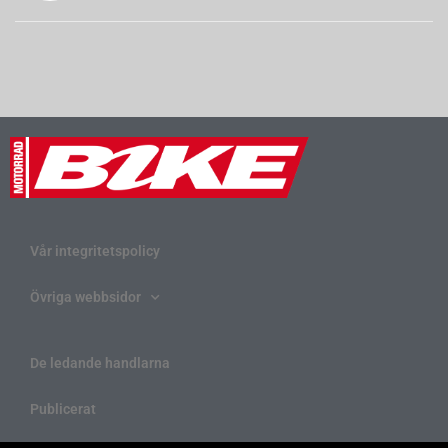
Vår integritetspolicy
Övriga webbsidor
De ledande handlarna
Publicerat