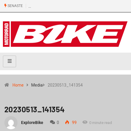
SENASTE
Home
Media
20230513_141354
20230513_141354
ExploreBike
0
99
0 minute read