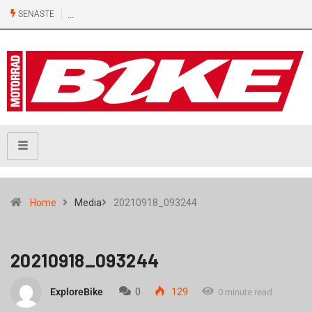
SENASTE
Home
Media
20210918_093244
20210918_093244
ExploreBike
0
129
0 minute read