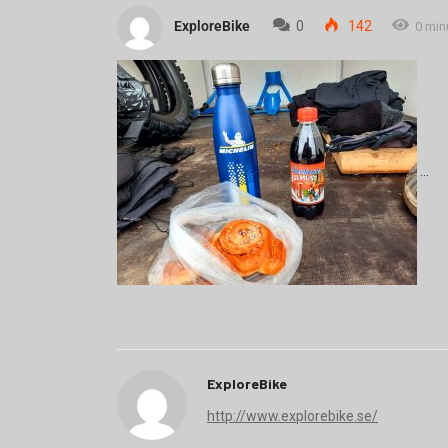
ExploreBike
0
142
0 min
ExploreBike
http://www.explorebike.se/