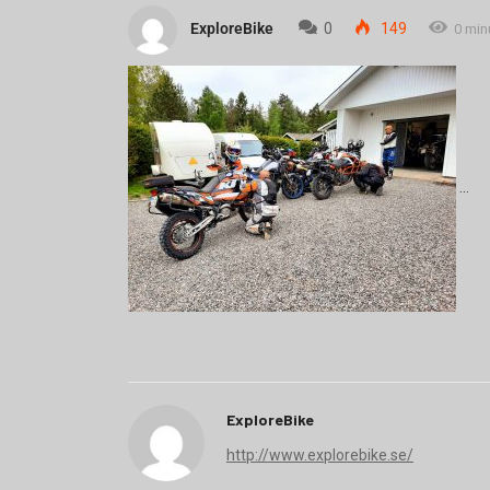
ExploreBike
0
149
0 min
ExploreBike
http://www.explorebike.se/