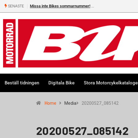
Missa inte Bikes sommarnummer!
SENASTE
Beställ tidningen
Digitala Bike
Stora Motorcykelkatalog
Home
Media
20200527_085142
20200527_085142