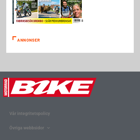
ANNONSER
Vår integritetspolicy
Övriga webbsidor