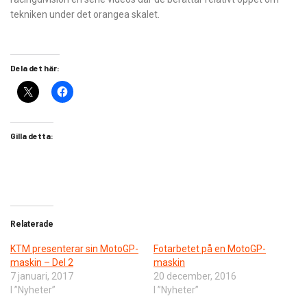
tekniken under det orangea skalet.
Dela det här:
Gilla detta:
Relaterade
KTM presenterar sin MotoGP-
Fotarbetet på en MotoGP-
maskin – Del 2
maskin
7 januari, 2017
20 december, 2016
I ”Nyheter”
I ”Nyheter”