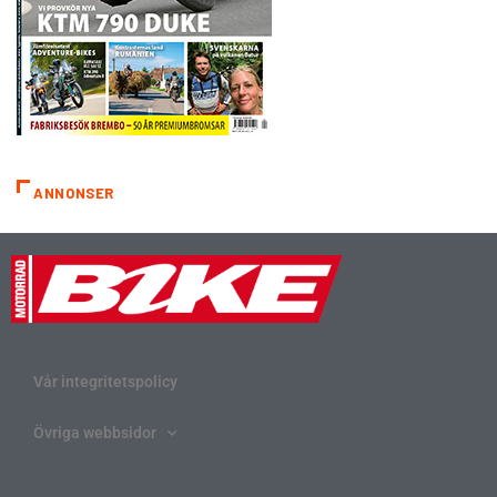
ANNONSER
Vår integritetspolicy
Övriga webbsidor