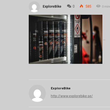
ExploreBike
0
585
0 min
ExploreBike
http://www.explorebike.se/