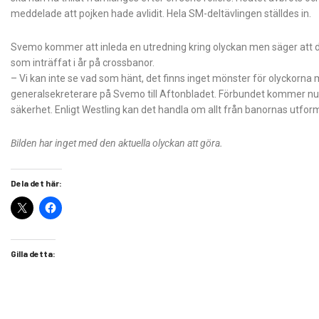
meddelade att pojken hade avlidit. Hela SM-deltävlingen ställdes in.
Svemo kommer att inleda en utredning kring olyckan men säger att 
som inträffat i år på crossbanor.
– Vi kan inte se vad som hänt, det finns inget mönster för olyckorna m
generalsekreterare på Svemo till Aftonbladet. Förbundet kommer nu 
säkerhet. Enligt Westling kan det handla om allt från banornas utformn
Bilden har inget med den aktuella olyckan att göra.
Dela det här:
Gilla detta: