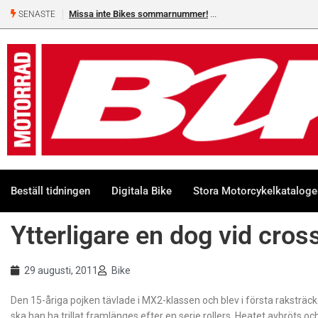
Missa inte Bikes sommarnummer!
SENASTE
Beställ tidningen
Digitala Bike
Stora Motorcykelkatalog
Ytterligare en dog vid cros
29 augusti, 2011
Bike
Den 15-åriga pojken tävlade i MX2-klassen och blev i första raksträcke
ska han ha trillat framlänges efter en serie rollers. Heatet avbröts oc