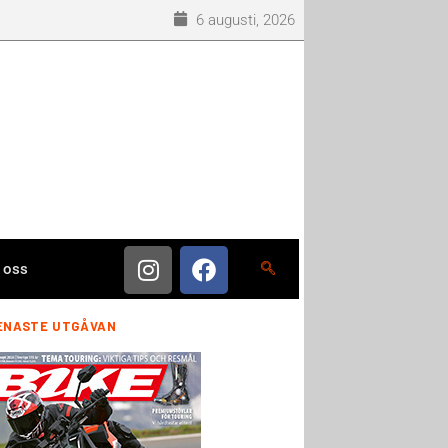
6 augusti, 2026
 oss
ENASTE UTGÅVAN