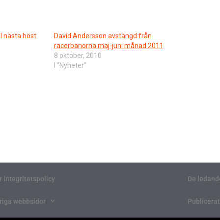
l nästa höst
David Andersson avstängd från
racerbanorna maj-juni månad 2011
8 oktober, 2010
I ”Nyheter”
r integritetspolicy
De ledand
riga webbsidor
Publicerat