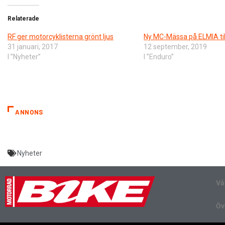
Relaterade
RF ger motorcyklisterna grönt ljus
Ny MC-Mässa på ELMIA til
31 januari, 2017
12 september, 2019
I ”Nyheter”
I ”Enduro”
ANNONS
Nyheter
Vå
Öv