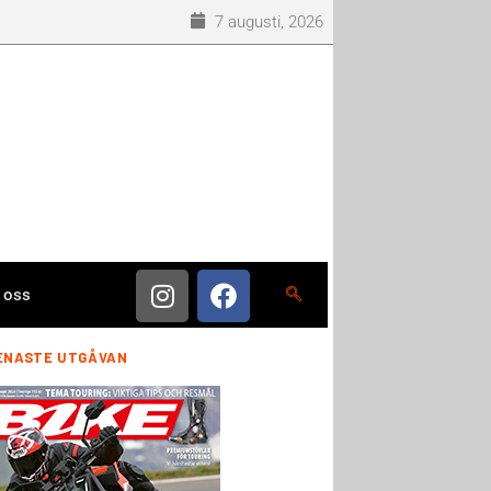
7 augusti, 2026
 oss
ENASTE UTGÅVAN