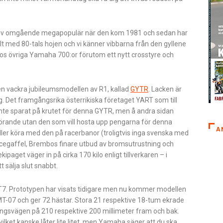
blev omgående megapopulär när den kom 1981 och sedan har
ejält med 80-tals hojen och vi känner vibbarna från den gyllene
os övriga Yamaha 700:or förutom ett nytt crosstyre och
 vackra jubileumsmodellen av R1, kallad
GYTR
. Lacken är
g. Det framgångsrika österrikiska företaget YART som till
inte sparat på krutet för denna GYTR, men å andra sidan
tförande utan den som vill hosta upp pengarna för denna
A
ler köra med den på racerbanor (troligtvis inga svenska med
racegaffel, Brembos finare utbud av bromsutrustning och
paget väger in på cirka 170 kilo enligt tillverkaren – i
 sälja slut snabbt.
 T7. Prototypen har visats tidigare men nu kommer modellen
T-07 och ger 72 hästar. Stora 21 respektive 18-tum ekrade
ingsvägen på 210 respektive 200 millimeter fram och bak.
ket kanske låter lite litet, men Yamaha säger att du ska