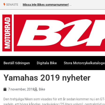
Missa inte Bikes sommarnummer!
SENASTE
Beställ tidningen
Digitala Bike
Stora Motorcykelkatalog
Yamahas 2019 nyheter
7 november, 2018
Bike
Den trehjuliga Niken som visades för ett år sedan kommer nu i en GT-
sadeln, ett högre kåpglas, packväskor (25 liters volym), centralstöd o