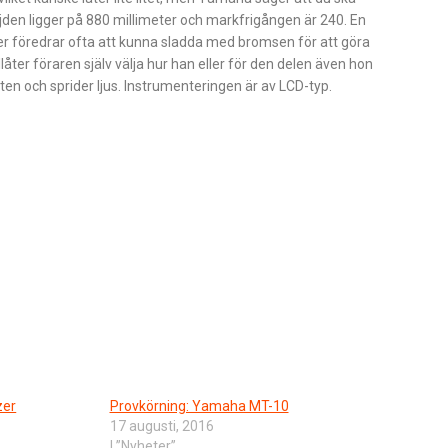
den ligger på 880 millimeter och markfrigången är 240. En
er föredrar ofta att kunna sladda med bromsen för att göra
ter föraren själv välja hur han eller för den delen även hon
onten och sprider ljus. Instrumenteringen är av LCD-typ.
zer
Provkörning: Yamaha MT-10
17 augusti, 2016
I ”Nyheter”