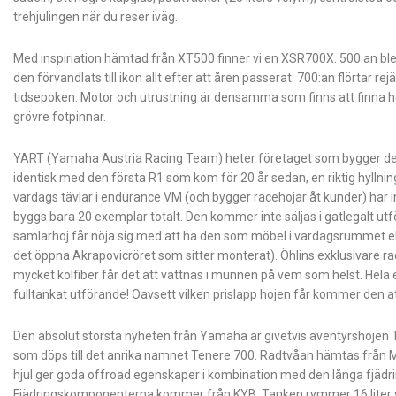
trehjulingen när du reser iväg.
Med inspiriation hämtad från XT500 finner vi en XSR700X. 500:an 
den förvandlats till ikon allt efter att åren passerat. 700:an flörtar r
tidsepoken. Motor och utrustning är densamma som finns att finna h
grövre fotpinnar.
YART (Yamaha Austria Racing Team) heter företaget som bygger den
identisk med den första R1 som kom för 20 år sedan, en riktig hyllnin
vardags tävlar i endurance VM (och bygger racehojar åt kunder) har 
byggs bara 20 exemplar totalt. Den kommer inte säljas i gatlegalt u
samlarhoj får nöja sig med att ha den som möbel i vardagsrummet el
det öppna Akrapovicröret som sitter monterat). Öhlins exklusivare 
mycket kolfiber får det att vattnas i munnen på vem som helst. Hela eki
fulltankat utförande! Oavsett vilken prislapp hojen får kommer den att
Den absolut största nyheten från Yamaha är givetvis äventyrshojen
som döps till det anrika namnet Tenere 700. Radtvåan hämtas från M
hjul ger goda offroad egenskaper i kombination med den långa fjädr
Fjädringskomponenterna kommer från KYB. Tanken rymmer 16 liter vil