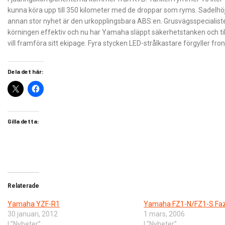
kunna köra upp till 350 kilometer med de droppar som ryms. Sadelhöj
annan stor nyhet är den urkopplingsbara ABS:en. Grusvägsspecialist
körningen effektiv och nu har Yamaha släppt säkerhetstanken och tillå
vill framföra sitt ekipage. Fyra stycken LED-strålkastare förgyller fr
Dela det här:
Gilla detta:
Relaterade
Yamaha YZF-R1
Yamaha FZ1-N/FZ1-S Fa
30 januari, 2012
1 mars, 2006
I ”Nyheter”
I ”Nyheter”