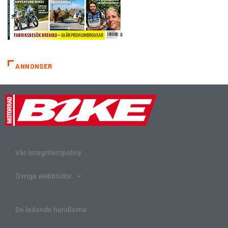
ANNONSER
Vår integritetspolicy
Övriga webbsidor
De ledande handlarna