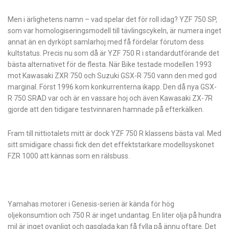
Men i ärlighetens namn – vad spelar det för roll idag? YZF 750 SP,
som var homologiseringsmodell till tävlingscykeln, är numera inget
annat än en dyrköpt samlarhoj med få fördelar förutom dess
kultstatus. Precis nu som då är YZF 750 R i standardutförande det
bästa alternativet för de flesta. När Bike testade modellen 1993
mot Kawasaki ZXR 750 och Suzuki GSX-R 750 vann den med god
marginal. Först 1996 kom konkurrenterna ikapp. Den då nya ­GSX-
R 750 SRAD var och är en vassare hoj och även Kawasaki ZX-7R
gjorde att den tidigare testvinnaren hamnade på efterkälken.
Fram till nittiotalets mitt är dock YZF 750 R klassens bästa val. Med
sitt smidigare chassi fick den det effektstarkare modellsyskonet
FZR 1000 att kännas som en rälsbuss.
Yamahas motorer i Genesis-serien är kända för hög
oljekonsumtion och 750 R är inget undantag. En liter olja på hundra
mil är inget ovanligt och gasglada kan få fylla på ännu oftare. Det