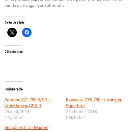
bör du överväga nyare alternativ.
Dela det här:
Gilla detta:
Relaterade
Yamaha YZF 750 R/SP –
Kawasaki ZXR 750 –toksnygg
skulle krossa GSX-R
Superbike
23 april, 2014
23 oktober, 2018
I ”Nyheter”
I ”Nyheter”
Det går hett till i Master!