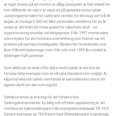
är inget tecken på att motorn är dålig, kolvspelet är helt enkelt lite
mer tillåtande än vad vi är vana vid på japanska motorcyklar.
Justeringsintervallet för radfyrans ventiler, tre till insug och två till
avgas, är modiga 4 200 mil. Men justerades ventilerna för tio år
sedan är det klokt att mäta spelet för säkerhets skull – en
topprenovering snuddar vid inköpspriset. Från 1997 monterades
större kylare för att förhindra överhettning som främst var ett
problem på varmare breddgrader. Mycket lite förändrades över
åren frånsett lackeringar men från och med 1995 års modell är
fjädringen fullt justerbar.
Som alltid när du letar efter äldre motorcyklar är det bra att
försöka hitta exemplar som är så nära standard som möjligt. Är
kåporna hela och cykeln rentvättad är sannolikheten större att
ägaren skött om den som sig bör.
Deltaboxramen är bra nog för att förtjäna fina
fjädringskomponenter. En billig och effektiv uppdatering är att
montera en bakstötdämpare från exempelvis Kawasaki ZX-10 R.
Senare exemplar av 750 R kom med Öhlinsdämpare original bak,