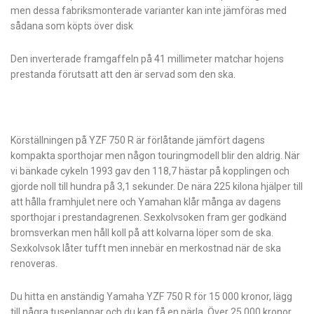
men dessa fabriksmonterade varianter kan inte jämföras med
sådana som köpts över disk
Den inverterade framgaffeln på 41 millimeter matchar hojens
prestanda förutsatt att den är servad som den ska.
Körställningen på YZF 750 R är förlåtande jämfört dagens
kompakta sporthojar men någon touringmodell blir den aldrig. När
vi bänkade cykeln 1993 gav den 118,7 hästar på kopplingen och
gjorde noll till hundra på 3,1 sekunder. De nära 225 kilona hjälper till
att hålla framhjulet nere och Yamahan klår många av dagens
sporthojar i prestandagrenen. Sexkolvsoken fram ger godkänd
bromsverkan men håll koll på att kolvarna löper som de ska.
Sexkolvsok låter tufft men innebär en merkostnad när de ska
renoveras.
Du hitta en anständig Yamaha YZF 750 R för 15 000 kronor, lägg
till några tusenlappar och du kan få en pärla. Över 25 000 kronor