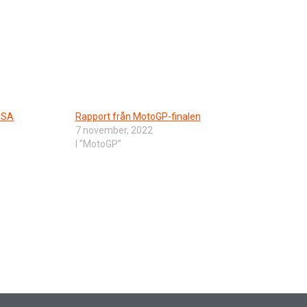
USA
Rapport från MotoGP-finalen
7 november, 2022
I ”MotoGP”