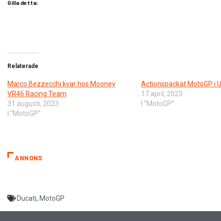
Gilla detta:
Relaterade
Marco Bezzecchi kvar hos Mooney
Actionspäckat MotoGP i 
VR46 Racing Team
17 april, 2023
31 augusti, 2023
I ”MotoGP”
I ”MotoGP”
ANNONS
Ducati
,
MotoGP