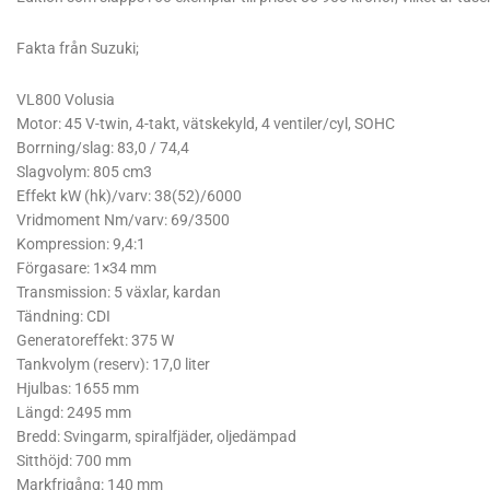
Fakta från Suzuki;
VL800 Volusia
Motor: 45 V-twin, 4-takt, vätskekyld, 4 ventiler/cyl, SOHC
Borrning/slag: 83,0 / 74,4
Slagvolym: 805 cm3
Effekt kW (hk)/varv: 38(52)/6000
Vridmoment Nm/varv: 69/3500
Kompression: 9,4:1
Förgasare: 1×34 mm
Transmission: 5 växlar, kardan
Tändning: CDI
Generatoreffekt: 375 W
Tankvolym (reserv): 17,0 liter
Hjulbas: 1655 mm
Längd: 2495 mm
Bredd: Svingarm, spiralfjäder, oljedämpad
Sitthöjd: 700 mm
Markfrigång: 140 mm