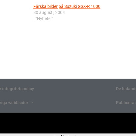
Färska bilder på Suzuki GSX-R 1000
30 augusti, 2004
I ”Nyheter”
r integritetspolicy
De ledand
riga webbsidor
Publicerat