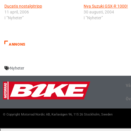
Ducatis nostalgitripp
Nya Suzuki GSX-R 1000!
11 april, 2006
30 augusti, 2004
I ”Nyheter”
I ”Nyheter”
ANNONS
Nyheter
Vå
Öv
© Copyright Motorrad Nordic AB, Karlavägen 96, 115 26 Stockholm, Sweden