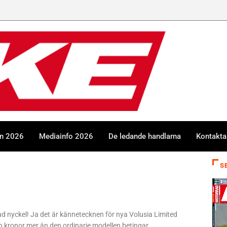
en 2026
Mediainfo 2026
De ledande handlarna
Kontakta
S
nad nyckel! Ja det är kännetecknen för nya Volusia Limited
sen kronor mer än den ordinarie modellen betingar.