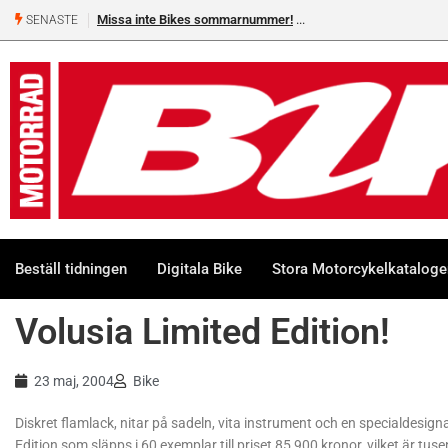
es sommarnummer!
Shelby Turner, klar för GGN
SENASTE
Beställ tidningen
Digitala Bike
Stora Motorcykelkatalog
Volusia Limited Edition!
23 maj, 2004
Bike
Diskret flamlack, nitar på sadeln, vita instrument och en specialdesig
Edition som släpps i 60 exemplar till priset 85 900 kronor, vilket är tu