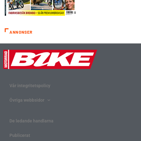
ANNONSER
Vår integritetspolicy
Övriga webbsidor
De ledande handlarna
Publicerat