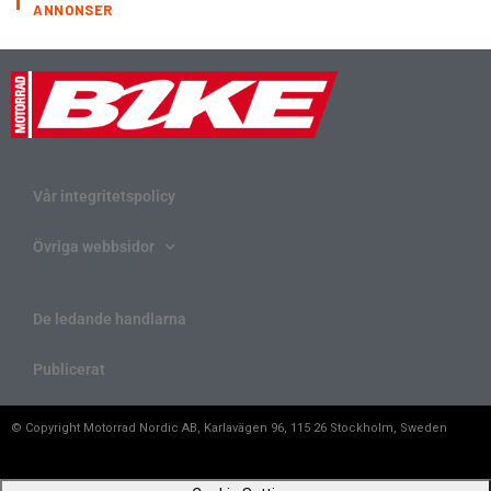
ANNONSER
Vår integritetspolicy
Övriga webbsidor
De ledande handlarna
Publicerat
© Copyright Motorrad Nordic AB, Karlavägen 96, 115 26 Stockholm, Sweden