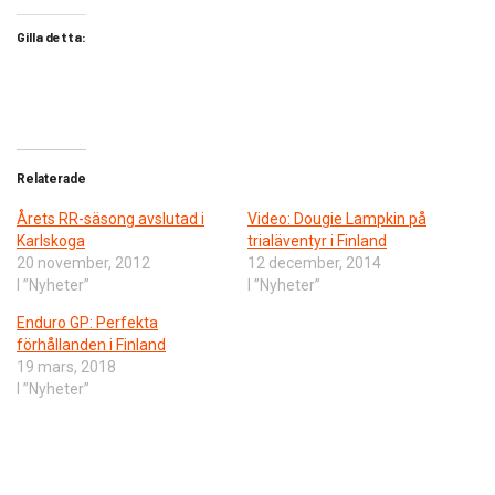
Gilla detta:
Relaterade
Årets RR-säsong avslutad i
Video: Dougie Lampkin på
Karlskoga
trialäventyr i Finland
20 november, 2012
12 december, 2014
I ”Nyheter”
I ”Nyheter”
Enduro GP: Perfekta
förhållanden i Finland
19 mars, 2018
I ”Nyheter”