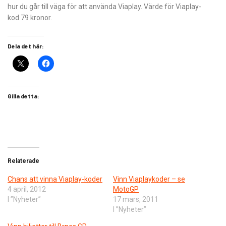
hur du går till väga för att använda Viaplay. Värde för Viaplay-
kod 79 kronor.
Dela det här:
Gilla detta:
Relaterade
Chans att vinna Viaplay-koder
Vinn Viaplaykoder – se
4 april, 2012
MotoGP
I ”Nyheter”
17 mars, 2011
I ”Nyheter”