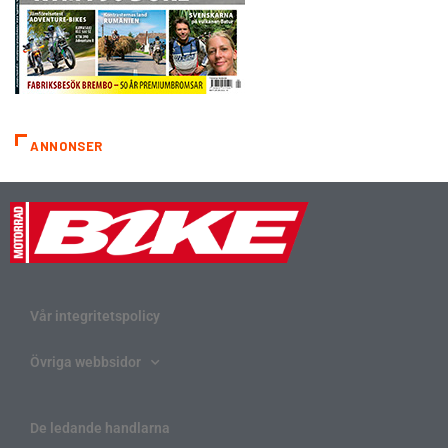
ANNONSER
Vår integritetspolicy
Övriga webbsidor
De ledande handlarna