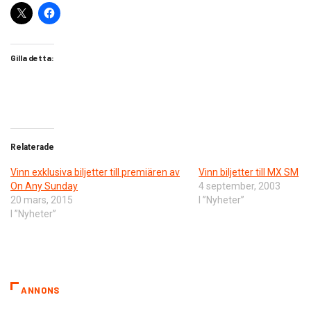
Gilla detta:
Relaterade
Vinn exklusiva biljetter till premiären av
Vinn biljetter till MX SM
On Any Sunday
4 september, 2003
20 mars, 2015
I ”Nyheter”
I ”Nyheter”
ANNONS