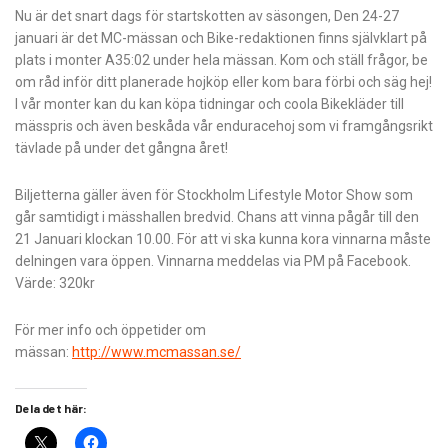
Nu är det snart dags för startskotten av säsongen, Den 24-27
januari är det MC-mässan och Bike-redaktionen finns självklart på
plats i monter A35:02 under hela mässan. Kom och ställ frågor, be
om råd inför ditt planerade hojköp eller kom bara förbi och säg hej!
I vår monter kan du kan köpa tidningar och coola Bikekläder till
mässpris och även beskåda vår enduracehoj som vi framgångsrikt
tävlade på under det gångna året!
Biljetterna gäller även för Stockholm Lifestyle Motor Show som
går samtidigt i mässhallen bredvid. Chans att vinna pågår till den
21 Januari klockan 10.00. För att vi ska kunna kora vinnarna måste
delningen vara öppen. Vinnarna meddelas via PM på Facebook.
Värde: 320kr
För mer info och öppetider om
mässan:
http://www.mcmassan.se/
Dela det här: