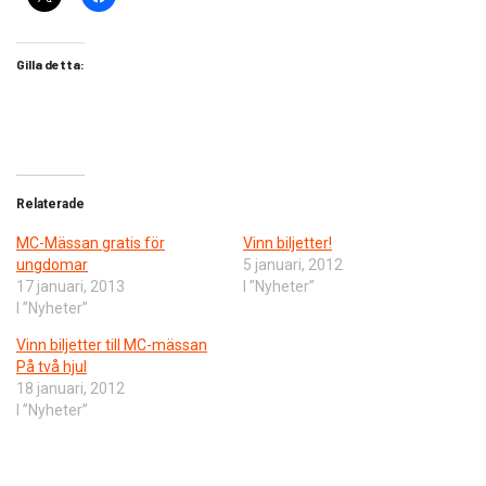
Gilla detta:
Relaterade
MC-Mässan gratis för
Vinn biljetter!
ungdomar
5 januari, 2012
17 januari, 2013
I ”Nyheter”
I ”Nyheter”
Vinn biljetter till MC-mässan
På två hjul
18 januari, 2012
I ”Nyheter”