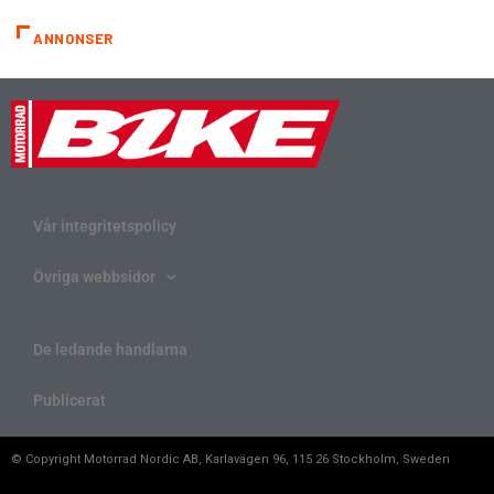
ANNONSER
Vår integritetspolicy
Övriga webbsidor
De ledande handlarna
Publicerat
© Copyright Motorrad Nordic AB, Karlavägen 96, 115 26 Stockholm, Sweden