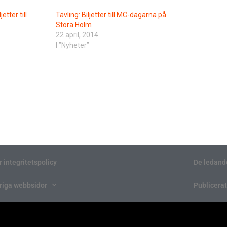
etter till
Tävling: Biljetter till MC-dagarna på
Stora Holm
22 april, 2014
I ”Nyheter”
r integritetspolicy
De ledand
riga webbsidor
Publicerat