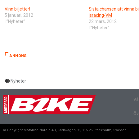
Vinn biljetter!
Sista chansen att vinna bilj
5 januari, 2012
isracing-VM
I ”Nyheter”
22 mars, 2012
I ”Nyheter”
ANNONS
Nyheter
Vå
Öv
© Copyright Motorrad Nordic AB, Karlavägen 96, 115 26 Stockholm, Sweden