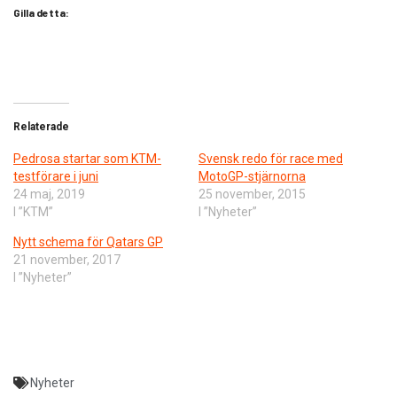
Gilla detta:
Relaterade
Pedrosa startar som KTM-
Svensk redo för race med
testförare i juni
MotoGP-stjärnorna
24 maj, 2019
25 november, 2015
I ”KTM”
I ”Nyheter”
Nytt schema för Qatars GP
21 november, 2017
I ”Nyheter”
Nyheter