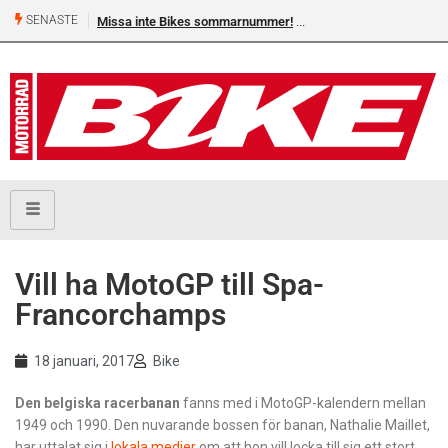
SENASTE
Missa inte Bikes sommarnummer!
Vill ha MotoGP till Spa-
Francorchamps
18 januari, 2017
Bike
Den belgiska racerbanan
fanns med i MotoGP-kalendern mellan
1949 och 1990. Den nuvarande bossen för banan, Nathalie Maillet,
har uttalat sig i
lokala medier
om att hon vill locka till sig ett stort