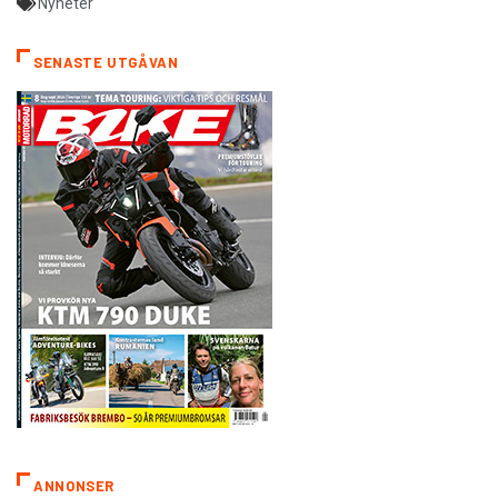
Nyheter
SENASTE UTGÅVAN
ANNONSER