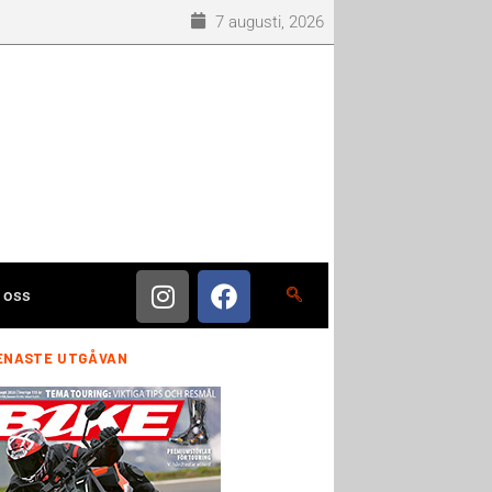
7 augusti, 2026
 oss
ENASTE UTGÅVAN