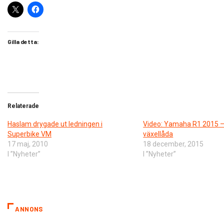
Gilla detta:
Relaterade
Haslam drygade ut ledningen i
Video: Yamaha R1 2015 –
Superbike VM
växellåda
17 maj, 2010
18 december, 2015
I ”Nyheter”
I ”Nyheter”
ANNONS