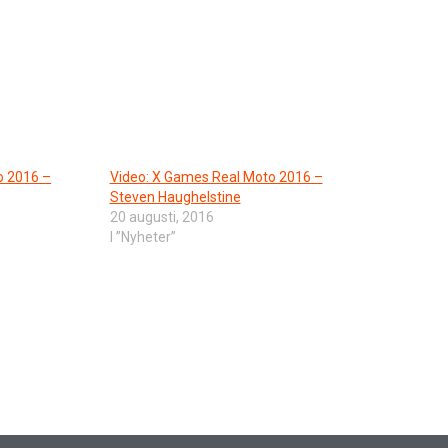
o 2016 –
Video: X Games Real Moto 2016 –
Steven Haughelstine
20 augusti, 2016
I ”Nyheter”