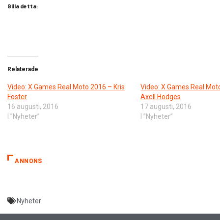
Gilla detta:
Relaterade
Video: X Games Real Moto 2016 – Kris
Video: X Games Real Mot
Foster
Axell Hodges
16 augusti, 2016
17 augusti, 2016
I ”Nyheter”
I ”Nyheter”
ANNONS
Nyheter