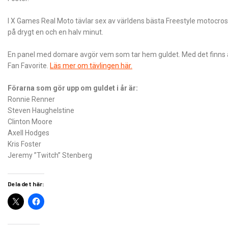
I X Games Real Moto tävlar sex av världens bästa Freestyle motocros
på drygt en och en halv minut.
En panel med domare avgör vem som tar hem guldet. Med det finns äve
Fan Favorite.
Läs mer om tävlingen här.
Förarna som gör upp om guldet i år är:
Ronnie Renner
Steven Haughelstine
Clinton Moore
Axell Hodges
Kris Foster
Jeremy ”Twitch” Stenberg
Dela det här: