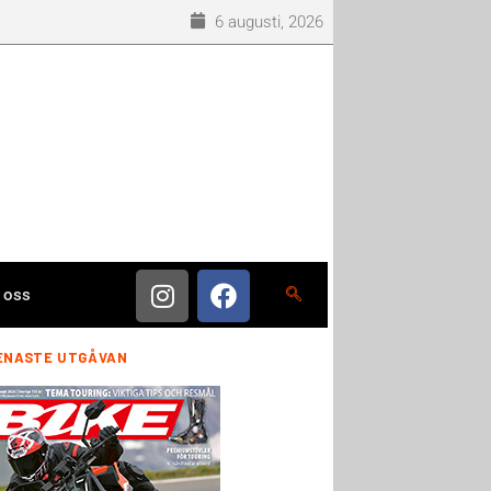
6 augusti, 2026
 oss
ENASTE UTGÅVAN