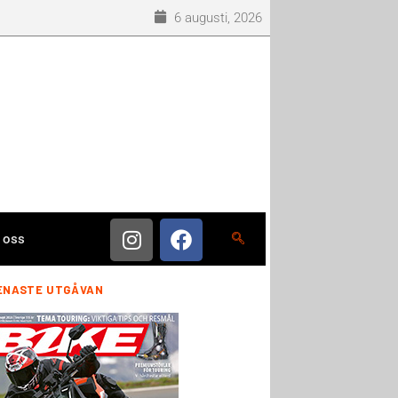
6 augusti, 2026
 oss
ENASTE UTGÅVAN