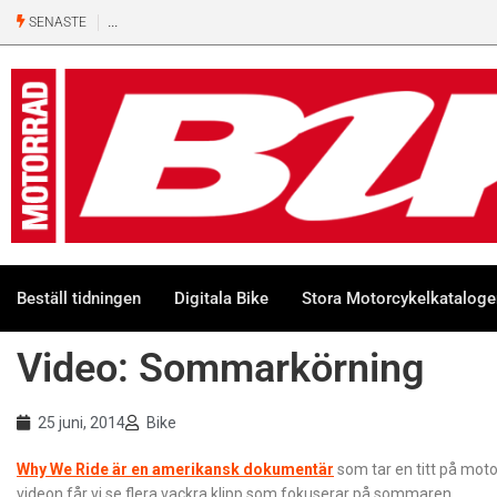
SENASTE
Beställ tidningen
Digitala Bike
Stora Motorcykelkatalog
Video: Sommarkörning
25 juni, 2014
Bike
Why We Ride är en amerikansk dokumentär
som tar en titt på motor
videon får vi se flera vackra klipp som fokuserar på sommaren.