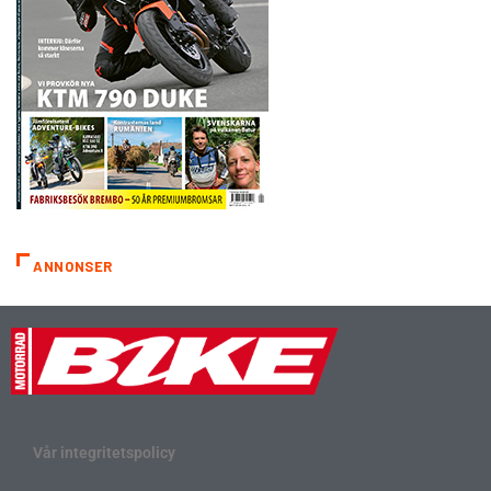
ANNONSER
Vår integritetspolicy