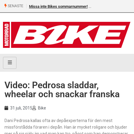
SENASTE
Missa inte Bikes sommarnummer!
Video: Pedrosa sladdar,
wheelar och snackar franska
31 juli, 2015
Bike
Dani Pedrosa kallas ofta av depåexperterna för den mest
missförstådda föraren i depån. Han är mycket roligare och bjuder
mer på sig själv än vad man kan tro, något som han demonstrerar