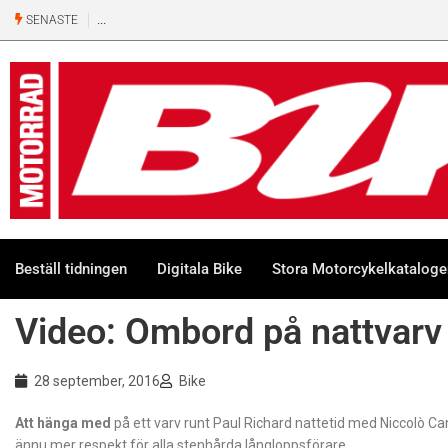
SENASTE
Beställ tidningen
Digitala Bike
Stora Motorcykelkatalog
Video: Ombord på nattvarv
28 september, 2016
Bike
Att hänga med
på ett varv runt Paul Richard nattetid med Niccolò
ännu mer respekt för alla stenhårda långloppsförare.