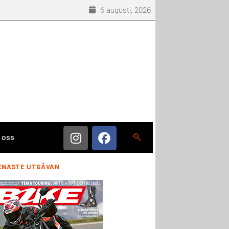
6 augusti, 2026
 oss
ENASTE UTGÅVAN