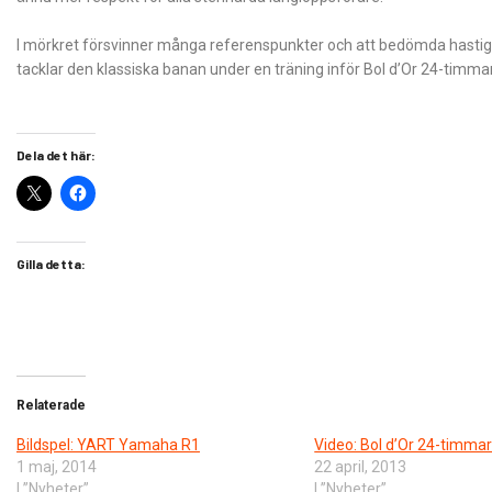
I mörkret försvinner många referenspunkter och att bedömda hastig
tacklar den klassiska banan under en träning inför Bol d’Or 24-timma
Dela det här:
Gilla detta:
Relaterade
Bildspel: YART Yamaha R1
Video: Bol d’Or 24-timma
1 maj, 2014
22 april, 2013
I ”Nyheter”
I ”Nyheter”