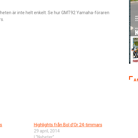
heten är inte helt enkelt. Se hur GMT92 Yamaha-föraren
rs.
A
rs
Highlights från Bol d’Or 24-timmars
29 april, 2014
I ”Nyheter”