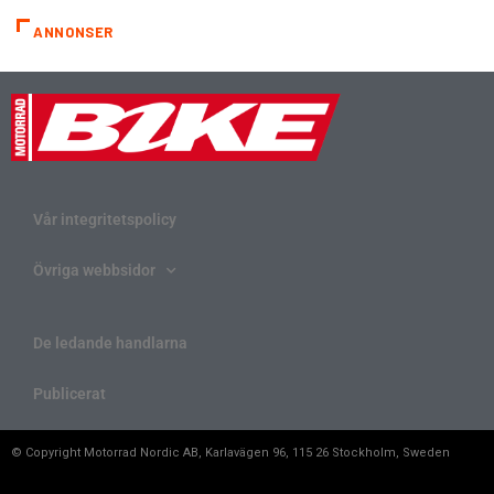
ANNONSER
Vår integritetspolicy
Övriga webbsidor
De ledande handlarna
Publicerat
© Copyright Motorrad Nordic AB, Karlavägen 96, 115 26 Stockholm, Sweden