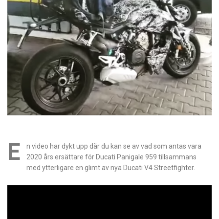
E
n video har dykt upp där du kan se av vad som antas vara
2020 års ersättare för Ducati Panigale 959 tillsammans
med ytterligare en glimt av nya Ducati V4 Streetfighter.