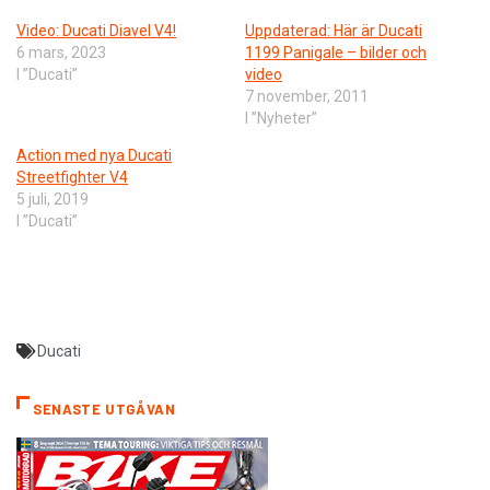
Video: Ducati Diavel V4!
Uppdaterad: Här är Ducati
6 mars, 2023
1199 Panigale – bilder och
I ”Ducati”
video
7 november, 2011
I ”Nyheter”
Action med nya Ducati
Streetfighter V4
5 juli, 2019
I ”Ducati”
Ducati
SENASTE UTGÅVAN