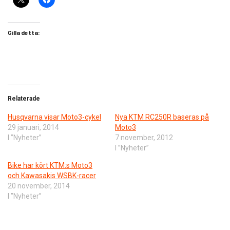
Gilla detta:
Relaterade
Husqvarna visar Moto3-cykel
Nya KTM RC250R baseras på
29 januari, 2014
Moto3
I ”Nyheter”
7 november, 2012
I ”Nyheter”
Bike har kört KTM:s Moto3
och Kawasakis WSBK-racer
20 november, 2014
I ”Nyheter”