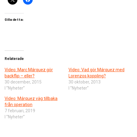
Gilla detta:
Relaterade
Video: Marc Márquez gör
Video: Vad gör Márquez med
backflip – eller?
Lorenzos koppling?
30 december, 2015
30 oktober, 2013
I ”Nyheter”
I ”Nyheter”
Video: Márquez väg tillbaka
från operation
7 februari, 2019
I ”Nyheter”