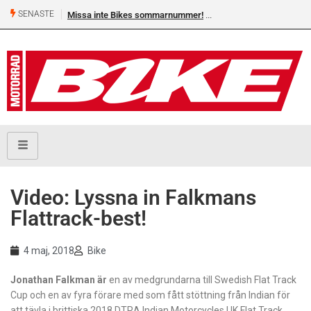
SENASTE
Missa inte Bikes sommarnummer!
Video: Lyssna in Falkmans
Flattrack-best!
4 maj, 2018
Bike
Jonathan Falkman är
en av medgrundarna till Swedish Flat Track
Cup och en av fyra förare med som fått stöttning från Indian för
att tävla i brittiska 2018 DTRA Indian Motorcycles UK Flat Track