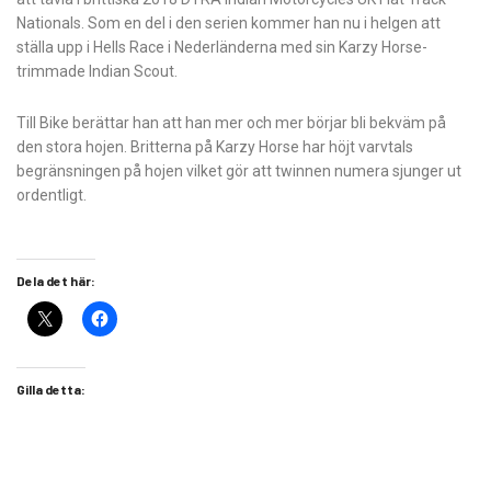
Nationals. Som en del i den serien kommer han nu i helgen att
ställa upp i Hells Race i Nederländerna med sin Karzy Horse-
trimmade Indian Scout.
Till Bike berättar han att han mer och mer börjar bli bekväm på
den stora hojen. Britterna på Karzy Horse har höjt varvtals
begränsningen på hojen vilket gör att twinnen numera sjunger ut
ordentligt.
Dela det här:
Gilla detta: