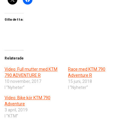
Gilla detta:
Relaterade
Video: Full mutter med KTM
Race med KTM 790
790 ADVENTURE R
Adventure R
10 november, 2017
15 juni, 2018
I ”Nyheter”
I ”Nyheter”
Video: Bike kör KTM 790
Adventure
3 april, 2019
I ”KTM”