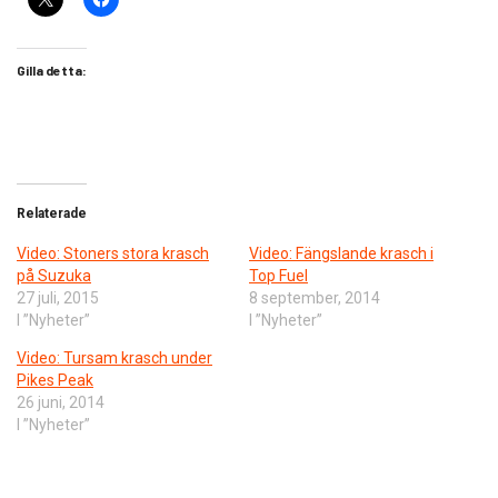
Gilla detta:
Relaterade
Video: Stoners stora krasch
Video: Fängslande krasch i
på Suzuka
Top Fuel
27 juli, 2015
8 september, 2014
I ”Nyheter”
I ”Nyheter”
Video: Tursam krasch under
Pikes Peak
26 juni, 2014
I ”Nyheter”