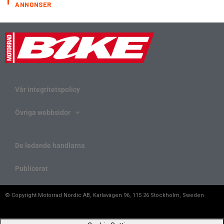
ANNONSER
Vår integritetspolicy
Övriga webbsidor
De ledande handlarna
Publicerat
© Copyright Motorrad Nordic AB, Karlavägen 96, 115 26 Stockholm, Sweden