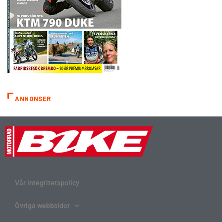
ANNONSER
Vår integritetspolicy
Övriga webbsidor