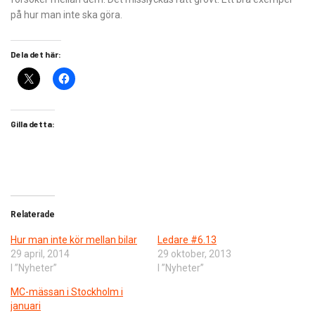
på hur man inte ska göra.
Dela det här:
Gilla detta:
Relaterade
Hur man inte kör mellan bilar
Ledare #6.13
29 april, 2014
29 oktober, 2013
I ”Nyheter”
I ”Nyheter”
MC-mässan i Stockholm i
januari