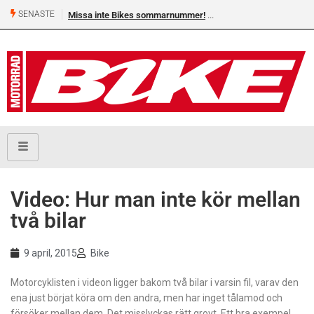
SENASTE
Missa inte Bikes sommarnummer!
Video: Hur man inte kör mellan
två bilar
9 april, 2015
Bike
Motorcyklisten i videon ligger bakom två bilar i varsin fil, varav den
ena just börjat köra om den andra, men har inget tålamod och
försöker mellan dem. Det misslyckas rätt grovt. Ett bra exempel