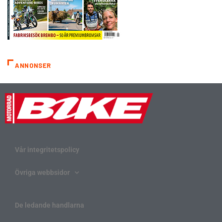
ANNONSER
Vår integritetspolicy
Övriga webbsidor
De ledande handlarna