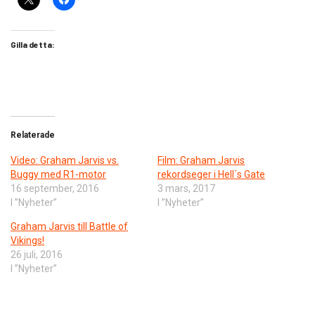
Gilla detta:
Relaterade
Video: Graham Jarvis vs.
Film: Graham Jarvis
Buggy med R1-motor
rekordseger i Hell´s Gate
16 september, 2016
3 mars, 2017
I ”Nyheter”
I ”Nyheter”
Graham Jarvis till Battle of
Vikings!
26 juli, 2016
I ”Nyheter”