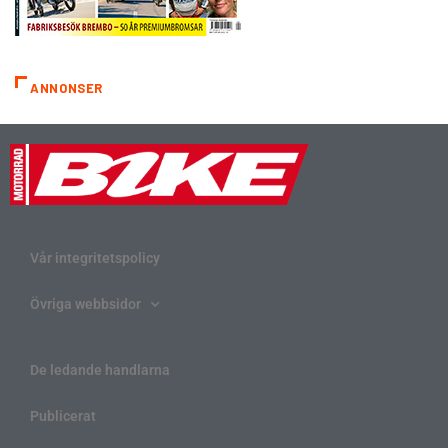
ANNONSER
Vår integritetspolicy
Övriga webbsidor
De ledande handlarna
Publicerat