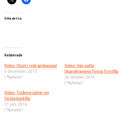
Gilla detta:
Relaterade
Video: Stunt i rysk ambassad
Video: Han satte
5 december, 2013
Skandinaviens första frontflip
I ”Nyheter”
26 oktober, 2016
I ”Nyheter”
Video: Tioåring sätter sin
första backflip
21 juni, 2016
I ”Nyheter”