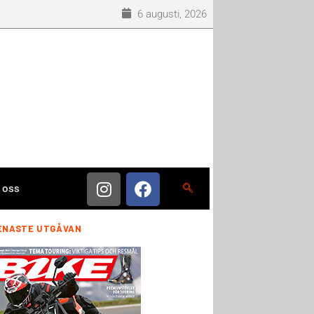
6 augusti, 2026
 oss
ENASTE UTGÅVAN