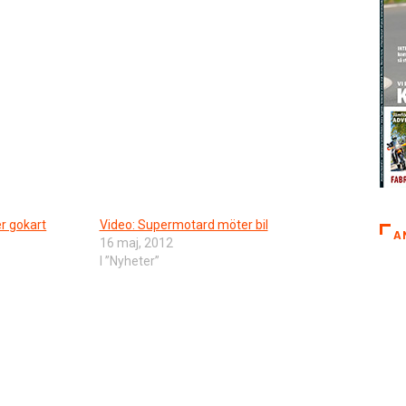
r gokart
Video: Supermotard möter bil
A
16 maj, 2012
I ”Nyheter”