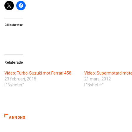
Gilla detta:
Relaterade
Video: Turbo-Suzuki mot Ferrari 458
Video: Supermotard möte
23 februari, 2015
21 mars, 2012
I ”Nyheter”
I ”Nyheter”
ANNONS