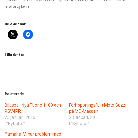
motorcykeln.
Dela det här:
Gilla detta:
Relaterade
Bildspel: Nya Tuono 1100 och
Förhoppningsfullt Moto Guzzi
RSV4RR
på MC-Mässan
23 januari, 2015
23 januari, 2015
I ”Nyheter”
I ”Nyheter”
Yamaha: Vi har problem med