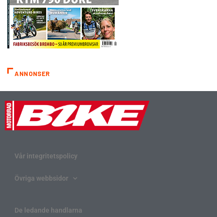
ANNONSER
Vår integritetspolicy
Övriga webbsidor
De ledande handlarna