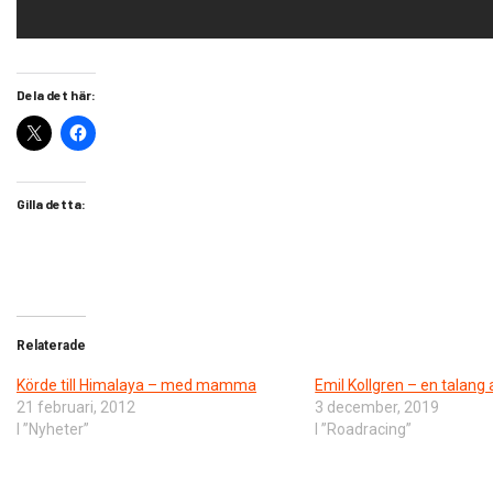
Dela det här:
Gilla detta:
Relaterade
Körde till Himalaya – med mamma
Emil Kollgren – en talang 
21 februari, 2012
3 december, 2019
I ”Nyheter”
I ”Roadracing”