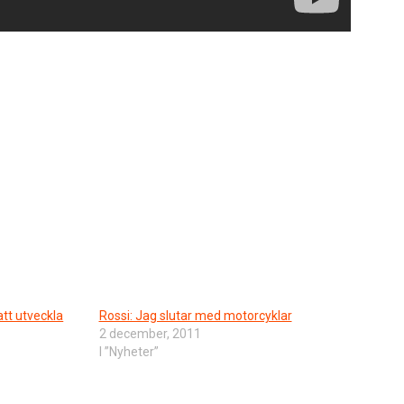
att utveckla
Rossi: Jag slutar med motorcyklar
2 december, 2011
I ”Nyheter”