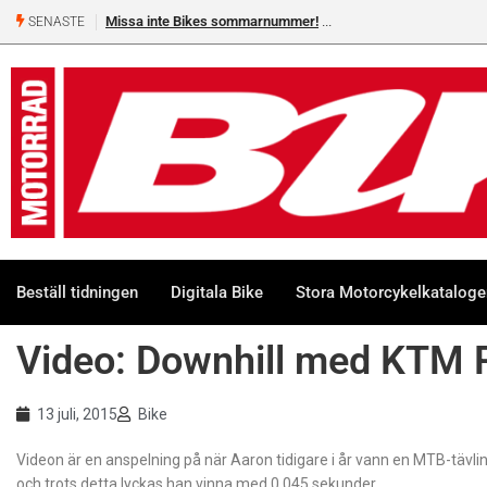
Missa inte Bikes sommarnummer!
SENASTE
Beställ tidningen
Digitala Bike
Stora Motorcykelkatalog
Video: Downhill med KTM
13 juli, 2015
Bike
Videon är en anspelning på när Aaron tidigare i år vann en MTB-tävlin
och trots detta lyckas han vinna med 0,045 sekunder.